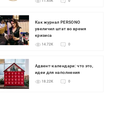
11.45K
0
Как журнал PERSONO
увеличил штат во время
кризиса
14.72K
0
Адвент-календари: что это,
идеи для наполнения
18.22K
0