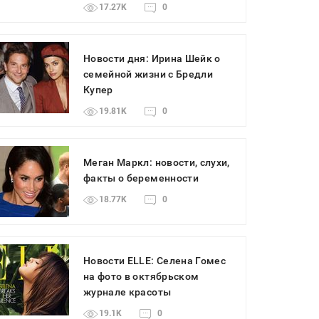
17.27K
0
Новости дня: Ирина Шейк о
семейной жизни с Бредли
Купер
19.81K
0
Меган Маркл: новости, слухи,
факты о беременности
18.77K
0
Новости ELLE: Селена Гомес
на фото в октябрьском
журнале красоты
19.1K
0