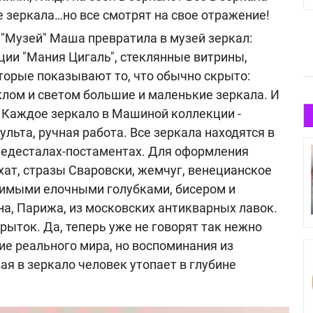
е зеркала…но все смотрят на свое отражение!
 "Музей" Маша превратила в музей зеркал:
ии "Мания Цигаль", стеклянные витрины,
орые показывают то, что обычно скрыто:
клом и светом большие и маленькие зеркала. И
! Каждое зеркало в Машиной коллекции -
льта, ручная работа. Все зеркала находятся в
пьедесталах-постаментах. Для оформления
ат, стразы Сваровски, жемчуг, венецианское
тимыми елочными голубками, бисером и
а, Парижа, из московских антикварных лавок.
рыток. Да, теперь уже не говорят так нежно
ние реального мира, но воспоминания из
ая в зеркало человек утопает в глубине