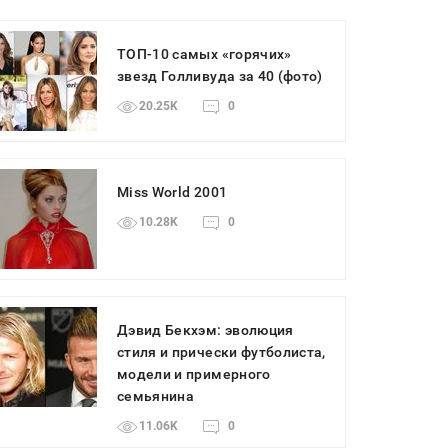
ТОП-10 самых «горячих»
звезд Голливуда за 40 (фото)
20.25K
0
Miss World 2001
10.28K
0
Дэвид Бекхэм: эволюция
стиля и прически футболиста,
модели и примерного
семьянина
11.06K
0