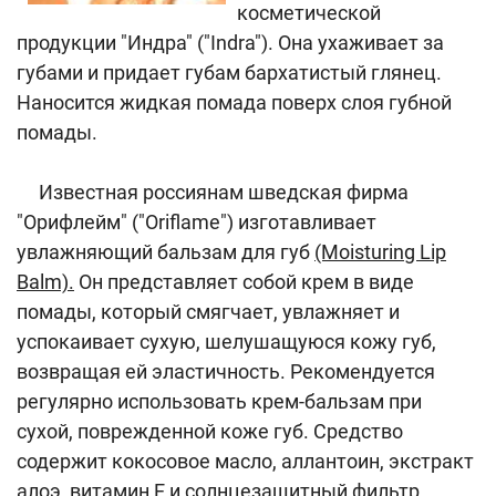
косметической
продукции "Индра" ("Indra"). Она ухаживает за
губами и придает губам бархатистый глянец.
Наносится жидкая помада поверх слоя губной
помады.
Известная россиянам шведская фирма
"Орифлейм" ("Oriflame") изготавливает
увлажняющий бальзам для губ
(Moisturing Lip
Balm).
Он представляет собой крем в виде
помады, который смягчает, увлажняет и
успокаивает сухую, шелушащуюся кожу губ,
возвращая ей эластичность. Рекомендуется
регулярно использовать крем-бальзам при
сухой, поврежденной коже губ. Средство
содержит кокосовое масло, аллантоин, экстракт
алоэ, витамин Е и солнцезащитный фильтр.