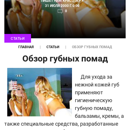
ПИШЕТ НАМ
КРАСОТА.РУ
31 ИЮЛЯ 2000 Г. 0:00
0
СТАТЬИ
ГЛАВНАЯ
СТАТЬИ
ОБЗОР ГУБНЫХ ПОМАД
Обзор губных помад
Для ухода за
нежной кожей губ
применяют
гигиеническую
губную помаду,
бальзамы, кремы, а
также специальные средства, разработанные