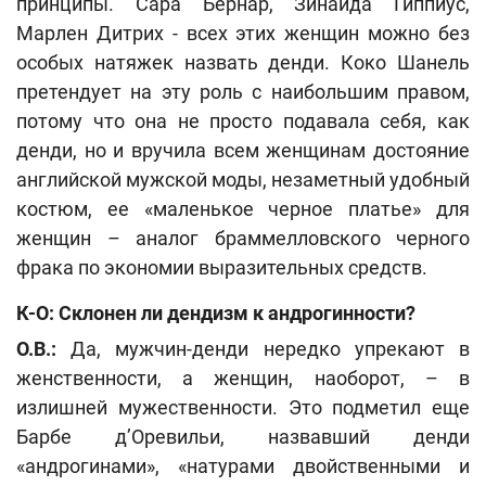
принципы. Сара Бернар, Зинаида Гиппиус,
Марлен Дитрих - всех этих женщин можно без
особых натяжек назвать денди. Коко Шанель
претендует на эту роль с наибольшим правом,
потому что она не просто подавала себя, как
денди, но и вручила всем женщинам достояние
английской мужской моды, незаметный удобный
костюм, ее «маленькое черное платье» для
женщин – аналог браммелловского черного
фрака по экономии выразительных средств.
К-О: Склонен ли дендизм к андрогинности?
O.B.:
Да, мужчин-денди нередко упрекают в
женственности, а женщин, наоборот, – в
излишней мужественности. Это подметил еще
Барбе д’Оревильи, назвавший денди
«андрогинами», «натурами двойственными и