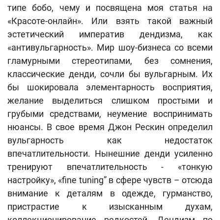
типе бобо, чему и посвящена моя статья на
«Красоте-онлайн». Или взять такой важный
эстетический императив дендизма, как
«антивульгарность». Мир шоу-бизнеса со всеми
гламурными стереотипами, без сомнения,
классические денди, сочли бы вульгарным. Их
бы шокировала элементарность восприятия,
желание выделиться слишком простыми и
грубыми средствами, неумение воспринимать
нюансы. В свое время Джон Рескин определил
вульгарность как недостаток
впечатлительности. Нынешние денди усиленно
тренируют впечатлительность - «тонкую
настройку», «fine tuning” в сфере чувств – отсюда
внимание к деталям в одежде, гурманство,
пристрастие к изысканным духам,
коллекционирование редкостей. Дендизм по