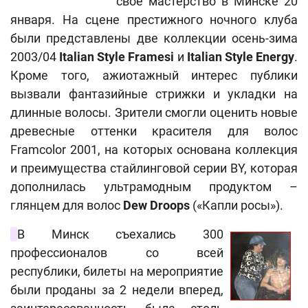
свое мастерство в Минске 20
января. На сцене престижного ночного клуба
были представлены две коллекции осень-зима
2003/04
Italian Style Framesi
и
Italian Style Energy
.
Кроме того, ажиотажный интерес публики
вызвали фантазийные стрижки и укладки на
длинные волосы. Зрители смогли оценить новые
древесные оттенки красителя для волос
Framcolor 2001, на которых основана коллекция
и преимущества стайлинговой серии BY, которая
дополнилась ультрамодным продуктом –
глянцем для волос
Dew Droops
(«Капли росы»).
В Минск съехались 300
профессионалов со всей
республики, билеты на мероприятие
были проданы за 2 недели вперед,