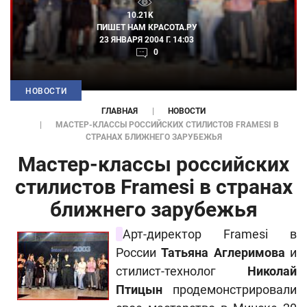
10.21K
ПИШЕТ НАМ
КРАСОТА.РУ
23 ЯНВАРЯ 2004 Г. 14:03
0
НОВОСТИ
ГЛАВНАЯ
НОВОСТИ
МАСТЕР-КЛАССЫ РОССИЙСКИХ СТИЛИСТОВ FRAMESI В
СТРАНАХ БЛИЖНЕГО ЗАРУБЕЖЬЯ
Мастер-классы российских
стилистов Framesi в странах
ближнего зарубежья
Арт-директор Framesi в
России
Татьяна Аглеримова
и
стилист-технолог
Николай
Птицын
продемонстрировали