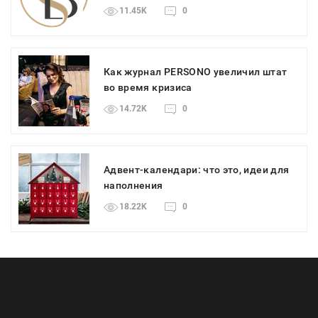
11.45K
0
Как журнал PERSONO увеличил штат
во время кризиса
14.72K
0
Адвент-календари: что это, идеи для
наполнения
18.22K
0