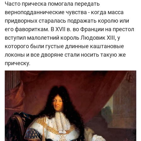
Часто прическа помогала передать
верноподданнические чувства - когда масса
придворных старалась подражать королю или
его фавориткам. В ХVII в. во Франции на престол
вступил малолетний король Людовик ХIII, у
которого были густые длинные каштановые
локоны и все дворяне стали носить такую же
прическу.