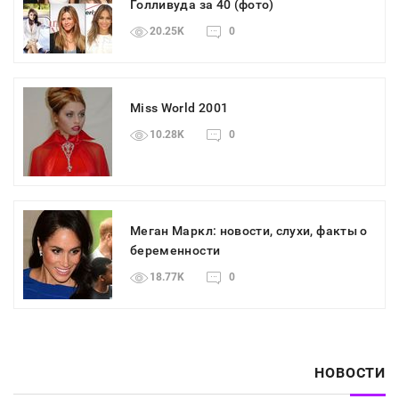
Голливуда за 40 (фото)
20.25K
0
Miss World 2001
10.28K
0
Меган Маркл: новости, слухи, факты о
беременности
18.77K
0
НОВОСТИ