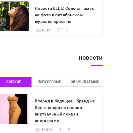
Новости ELLE: Селена Гомес
на фото в октябрьском
журнале красоты
19.1K
0
НОВОСТИ
СВЕЖИЕ
ПОПУЛЯРНЫЕ
ОБСУЖДАЕМЫЕ
Вперед в будущее - бренд из
Конго впервые провел
виртуальный показ в
инстаграме
17.27K
0