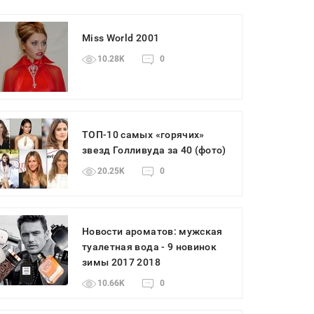
Miss World 2001
10.28K
0
ТОП-10 самых «горячих»
звезд Голливуда за 40 (фото)
20.25K
0
Новости ароматов: мужская
туалетная вода - 9 новинок
зимы 2017 2018
10.66K
0