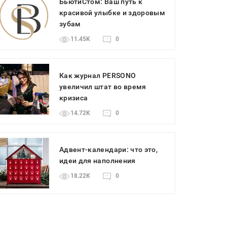
БьютиСтом: Ваш путь к
красивой улыбке и здоровым
зубам
11.45K
0
Как журнал PERSONO
увеличил штат во время
кризиса
14.72K
0
Адвент-календари: что это,
идеи для наполнения
18.22K
0