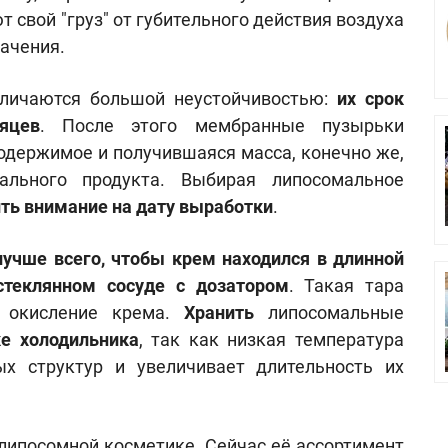
свой "груз" от губительного действия воздуха
начения.
тличаются большой неустойчивостью:
их срок
яцев
. После этого мембранные пузырьки
содержимое и получившаяся масса, конечно же,
ального продукта. Выбирая липосомальное
ть внимание на дату выработки
.
лучше всего, чтобы крем находился в длинной
стеклянном сосуде с дозатором
. Такая тара
и окисление крема.
Хранить
липосомальные
е холодильника
, так как низкая температура
ых структур и увеличивает длительность их
 липосомной косметике. Сейчас её ассортимент