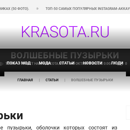
0 ФОТО).
ТОП-50 САМЫХ ПОПУЛЯРНЫХ INSTAGRAM-АККАУНТОВ РО
KRASOTA.RU
ВОЛШЕБНЫЕ ПУЗЫРЬКИ
ПОКАЗ МОД
МОДА
СТАТЬИ
НОВОСТИ
ЛЮДИ
10.1K
ПИШЕТ НАМ
КРАСОТА.РУ
16 ОКТЯБРЯ 2002 Г. 0:00
0
ГЛАВНАЯ
СТАТЬИ
ВОЛШЕБНЫЕ ПУЗЫРЬКИ
рьки
е пузырьки, оболочки которых состоят из