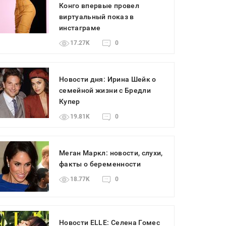
Конго впервые провел
виртуальный показ в
инстаграме
17.27K
0
Новости дня: Ирина Шейк о
семейной жизни с Бредли
Купер
19.81K
0
Меган Маркл: новости, слухи,
факты о беременности
18.77K
0
Новости ELLE: Селена Гомес