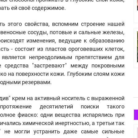
вать ей своё содержимое.
ть этого свойства, вспомним строение нашей
ровеносные сосуды, потовые и сальные железы,
оисходят изменения, ведущие к образованию
сть - состоит из пластов ороговевших клеток,
о является непреодолимым препятствием для
е средства "застревают" между покровными
ко на поверхности кожи. Глубоким слоям кожи
родными резервами.
див" крем на активный носитель с выраженной
протяжение десятилетий поиски такого
полное фиаско: одни вещества испарялись при
личались химической инертностью, а третьи так
т" не могли устранить даже самые сильные