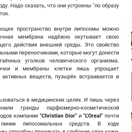
у. Надо сказать, что они устроены "по образу
ток.
ующее пространство внутри липосомы можно
очная мембрана надёжно окутывает свою
щего действия внешней среды. Это свойство
льными переносчиками, которые могут донести
аённых уголков человеческого организма.
лочки и мембраны клетки лишь упрощает
 активных веществ, пузырёк встраивается в
льзоваться в медицинских целях. И лишь через
ли гранды парфюмерно-косметической
годов компании
"Christian Dior"
и
"L'Oreal"
почти
 линии липосомальных средств. В ходе
мы способны проникать в глубокие слои кожи,