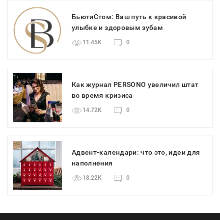
БьютиСтом: Ваш путь к красивой
улыбке и здоровым зубам
11.45K
0
Как журнал PERSONO увеличил штат
во время кризиса
14.72K
0
Адвент-календари: что это, идеи для
наполнения
18.22K
0