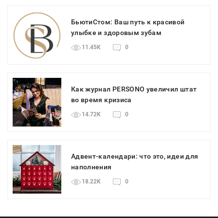
БьютиСтом: Ваш путь к красивой
улыбке и здоровым зубам
11.45K
0
Как журнал PERSONO увеличил штат
во время кризиса
14.72K
0
Адвент-календари: что это, идеи для
наполнения
18.22K
0