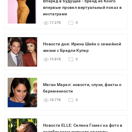
Вперед в будущее - бренд из Конго
впервые провел виртуальный показ в
инстаграме
17.27K
0
Новости дня: Ирина Шейк о семейной
жизни с Бредли Купер
19.81K
0
Меган Маркл: новости, слухи, факты о
беременности
18.77K
0
Новости ELLE: Селена Гомес на фото в
октябрьском журнале красоты