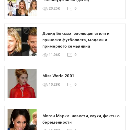
20.25K
0
Дэвид Бекхэм: эволюция стиля и
прически футболиста, модели и
примерного семьянина
11.06K
0
Miss World 2001
10.28K
0
Меган Маркл: новости, слухи, факты о
беременности