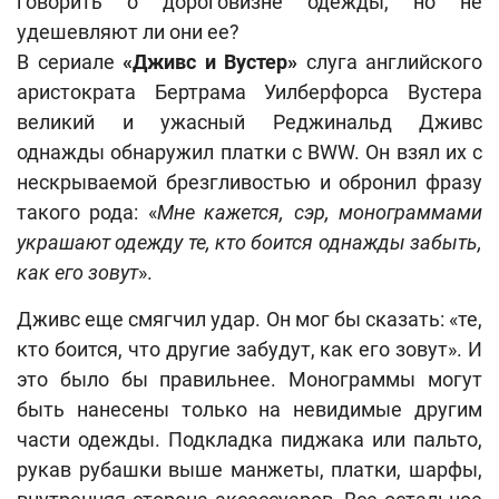
говорить о дороговизне одежды, но не
удешевляют ли они ее?
В сериале
«Дживс и Вустер»
слуга английского
аристократа Бертрама Уилберфорса Вустера
великий и ужасный Реджинальд Дживс
однажды обнаружил платки с BWW. Он взял их с
нескрываемой брезгливостью и обронил фразу
такого рода: «
Мне кажется, сэр, монограммами
украшают одежду те, кто боится однажды забыть,
как его зовут
».
Дживс еще смягчил удар. Он мог бы сказать: «те,
кто боится, что другие забудут, как его зовут». И
это было бы правильнее. Монограммы могут
быть нанесены только на невидимые другим
части одежды. Подкладка пиджака или пальто,
рукав рубашки выше манжеты, платки, шарфы,